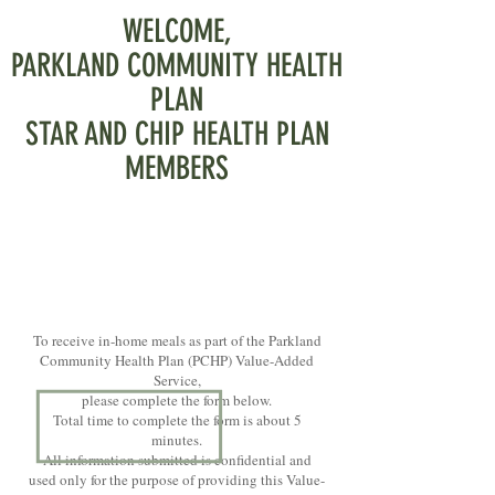
WELCOME,
PARKLAND COMMUNITY HEALTH
PLAN
STAR AND CHIP HEALTH PLAN
MEMBERS
To receive in-home meals as part of the Parkland
Community Health Plan (PCHP) Value-Added
Service,
please complete the form below.
Total time to complete the form is about 5
minutes.
All information submitted is confidential and
used only for the purpose of providing this Value-